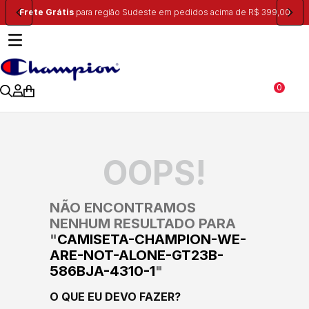
Frete Grátis
para região Sudeste em pedidos acima de R$ 399,00
0
OOPS!
NÃO ENCONTRAMOS
NENHUM RESULTADO PARA
"
CAMISETA-CHAMPION-WE-
ARE-NOT-ALONE-GT23B-
586BJA-4310-1
"
O QUE EU DEVO FAZER?