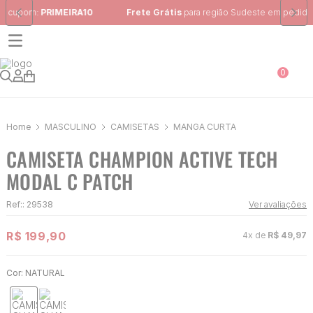
Frete Grátis
para região Sudeste em pedidos acima de R$ 399,00
0
MASCULINO
CAMISETAS
MANGA CURTA
CAMISETA CHAMPION ACTIVE TECH
MODAL C PATCH
Ref:
:
29538
Ver avaliações
R$
199
,
90
4
x de
R$
49
,
97
Cor:
NATURAL