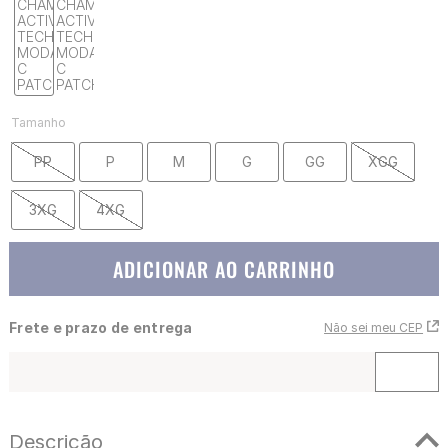
Tamanho
PP
P
M
G
GG
XGG
3XG
4XG
ADICIONAR AO CARRINHO
Frete e prazo de entrega
Não sei meu CEP
Descrição