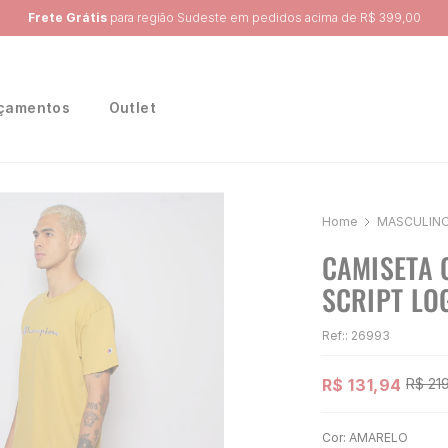
Ganhe 10% na primeira compra, utilizando o cupom:
PRIMEIRA10
çamentos
Outlet
MASCULIN
CAMISETA 
SCRIPT LO
Ref:
:
26993
R$
131
,
94
R$
21
Cor:
AMARELO