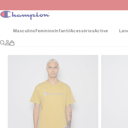
Masculino
Feminino
Infantil
Acessórios
Active
Lan