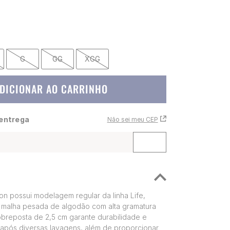
G
GG
XGG
DICIONAR AO CARRINHO
 entrega
Não sei meu CEP
n possui modelagem regular da linha Life,
malha pesada de algodão com alta gramatura
obreposta de 2,5 cm garante durabilidade e
após diversas lavagens, além de proporcionar