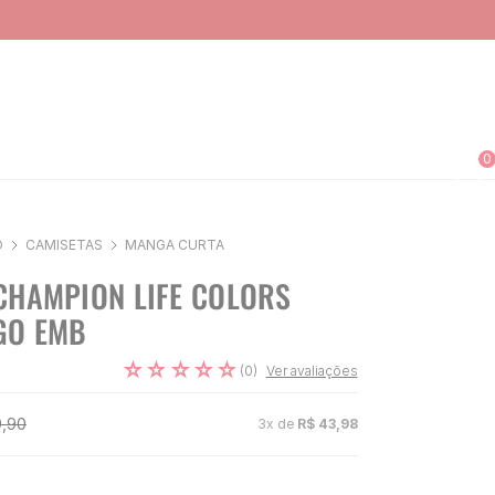
0
O
CAMISETAS
MANGA CURTA
CHAMPION LIFE COLORS
GO EMB
☆
☆
☆
☆
☆
(
0
)
Ver avaliações
9
,
90
3
x de
R$
43
,
98