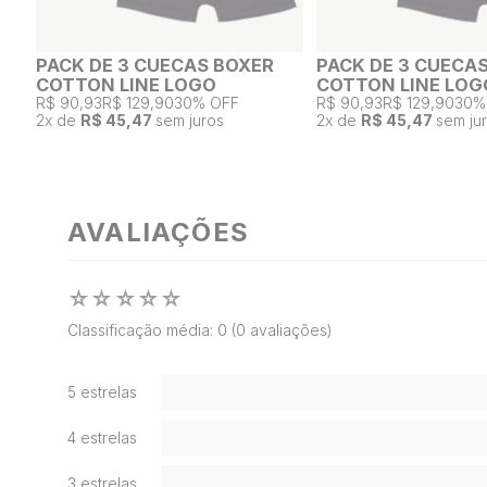
PACK DE 3 CUECAS BOXER
PACK DE 3 CUECA
COTTON LINE LOGO
COTTON LINE LOG
R$ 90,93
R$ 129,90
30% OFF
R$ 90,93
R$ 129,90
30%
2
x de
R$ 45,47
sem juros
2
x de
R$ 45,47
sem ju
AVALIAÇÕES
☆
☆
☆
☆
☆
Classificação média: 0
(0 avaliações)
5 estrelas
4 estrelas
3 estrelas