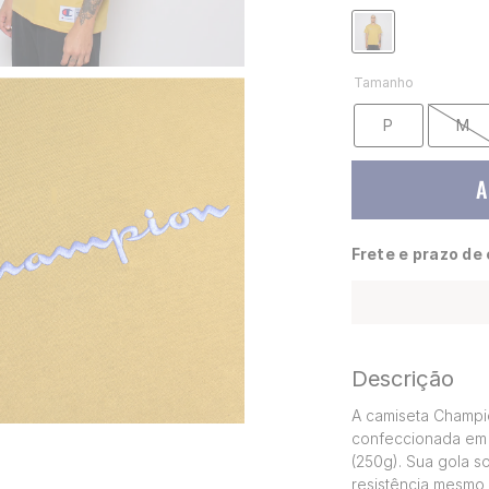
Tamanho
P
M
A
Frete e prazo de
Descrição
A camiseta Champio
confeccionada em 
(250g). Sua gola s
resistência mesmo 