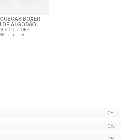
2 CUECAS BOXER
 DE ALGODÃO
89,90
30% OFF
93
sem juros
0%
0%
0%