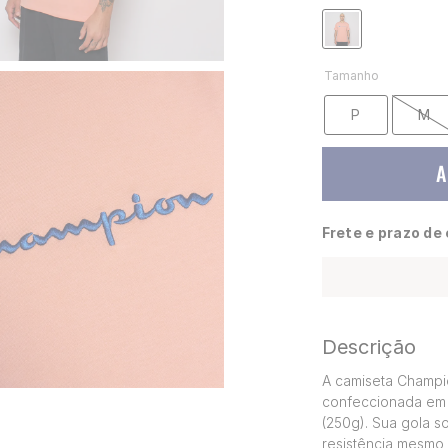
Tamanho
P
M
A
Frete e prazo de
Descrição
A camiseta Champio
confeccionada em 
(250g). Sua gola s
resistência mesmo 