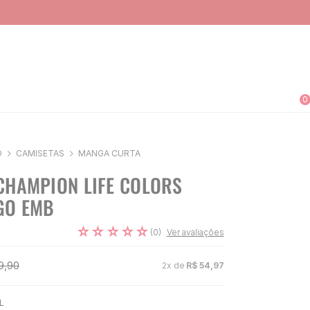
0
O
CAMISETAS
MANGA CURTA
CHAMPION LIFE COLORS
GO EMB
☆
☆
☆
☆
☆
(
0
)
Ver avaliações
9
,
90
2
x de
R$
54
,
97
L