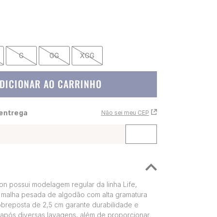
G
GG
XGG
DICIONAR AO CARRINHO
 entrega
Não sei meu CEP
n possui modelagem regular da linha Life,
malha pesada de algodão com alta gramatura
obreposta de 2,5 cm garante durabilidade e
após diversas lavagens, além de proporcionar