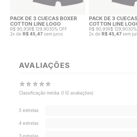
PACK DE 3 CUECAS BOXER
PACK DE 3 CUECA
COTTON LINE LOGO
COTTON LINE LOG
R$ 90,93
R$ 129,90
30% OFF
R$ 90,93
R$ 129,90
30%
2
x de
R$ 45,47
sem juros
2
x de
R$ 45,47
sem ju
AVALIAÇÕES
☆
☆
☆
☆
☆
Classificação média: 0
(0 avaliações)
5 estrelas
4 estrelas
3 estrelas