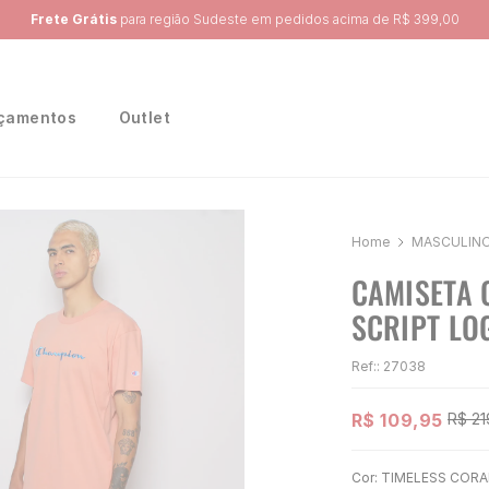
Ganhe 10% na primeira compra, utilizando o cupom:
PRIMEIRA10
çamentos
Outlet
MASCULIN
CAMISETA 
SCRIPT LO
Ref:
:
27038
R$
109
,
95
R$
21
Cor:
TIMELESS CORA