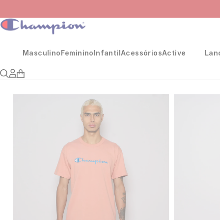
Masculino
Feminino
Infantil
Acessórios
Active
Lan