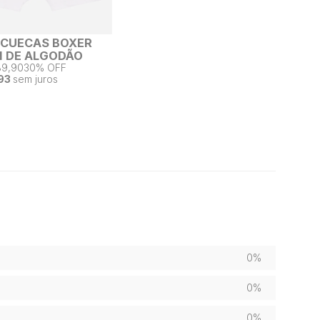
2 CUECAS BOXER
 DE ALGODÃO
89,90
30% OFF
93
sem juros
0%
0%
0%