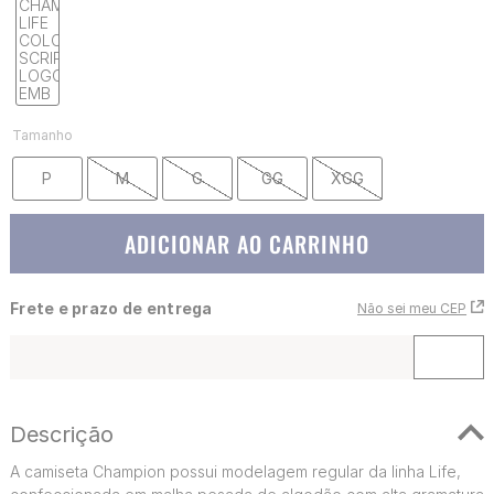
Tamanho
P
M
G
GG
XGG
ADICIONAR AO CARRINHO
Frete e prazo de entrega
Não sei meu CEP
Descrição
A camiseta Champion possui modelagem regular da linha Life,