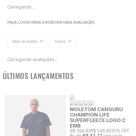
Carregando…
FAÇA LOGIN PARA ESCREVER UMA AVALIAÇÃO.
Mais recentes
Todos
Carregando avaliações…
ÚLTIMOS LANÇAMENTOS
MOLETOM CANGURU
CHAMPION LIFE
SUPERFLEECE LOGO C
EMB
R$ 384,93
R$ 549,90
30% OFF
9
x de
R$ 42,77
sem juros