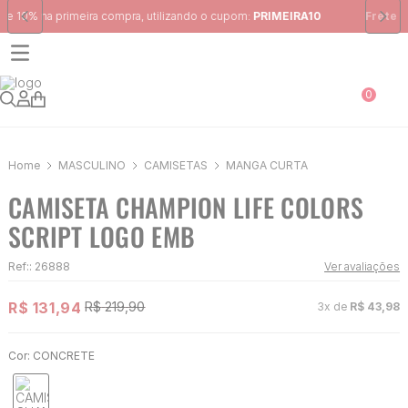
Frete Grátis
para região Sudeste em pedidos acima de R$ 399,00
0
MASCULINO
CAMISETAS
MANGA CURTA
CAMISETA CHAMPION LIFE COLORS
SCRIPT LOGO EMB
Ref:
:
26888
Ver avaliações
R$
131
,
94
R$
219
,
90
3
x de
R$
43
,
98
Cor:
CONCRETE