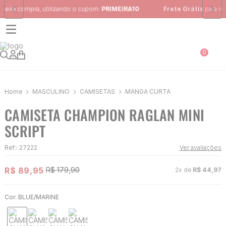
Frete Grátis
para região Sudeste em pedidos acima de R$ 399,00
0
MASCULINO
CAMISETAS
MANGA CURTA
CAMISETA CHAMPION RAGLAN MINI
SCRIPT
Ref:
:
27222
Ver avaliações
R$
89
,
95
R$
179
,
90
2
x de
R$
44
,
97
Cor:
BLUE/MARINE