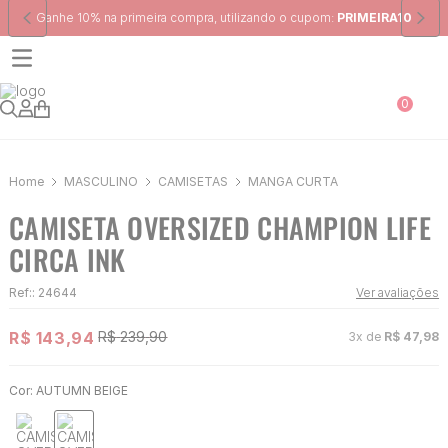
Frete Grátis
para região Sudeste em pedidos acima de R$ 399,00
0
MASCULINO
CAMISETAS
MANGA CURTA
CAMISETA OVERSIZED CHAMPION LIFE
CIRCA INK
Ref:
:
24644
Ver avaliações
R$
143
,
94
R$
239
,
90
3
x de
R$
47
,
98
Cor:
AUTUMN BEIGE