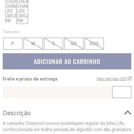
Tamanho
P
M
G
GG
XGG
ADICIONAR AO CARRINHO
Frete e prazo de entrega
Não sei meu CEP
Descrição
A camiseta Champion possui modelagem regular da linha Life,
confeccionada em malha pesada de algodão com alta gramatura