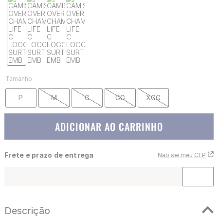
Tamanho
P
M
G
GG
XGG
ADICIONAR AO CARRINHO
Frete e prazo de entrega
Não sei meu CEP
Descrição