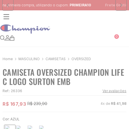
Frete Grátis
para região Sudeste em pedidos acima de R$ 399,00
0
MASCULINO
CAMISETAS
OVERSIZED
CAMISETA OVERSIZED CHAMPION LIFE
C LOGO SURTON EMB
Ref:
:
26336
Ver avaliações
R$
167
,
93
R$
239
,
90
4
x de
R$
41
,
98
Cor:
AZUL