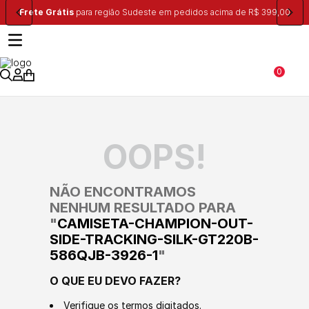
Frete Grátis
para região Sudeste em pedidos acima de R$ 399,00
0
OOPS!
NÃO ENCONTRAMOS
NENHUM RESULTADO PARA
"
CAMISETA-CHAMPION-OUT-
SIDE-TRACKING-SILK-GT220B-
586QJB-3926-1
"
O QUE EU DEVO FAZER?
Verifique os termos digitados.