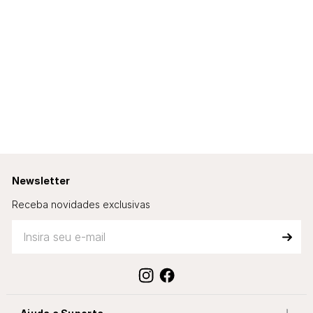
TENIS CHAMPION HYPER
V3 NEXT
R$ 529,00
10
x de
R$ 52,90
sem juros
TENIS CHAMPION HYPER
V3 NEXT
R$ 529,00
10
x de
R$ 52,90
sem juros