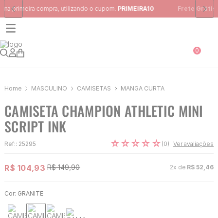
Frete Grátis
para região Sudeste em pedidos acima de R$ 399,00
0
MASCULINO
CAMISETAS
MANGA CURTA
CAMISETA CHAMPION ATHLETIC MINI
SCRIPT INK
☆
☆
☆
☆
☆
(
0
)
Ref:
:
25295
Ver avaliações
R$
104
,
93
R$
149
,
90
2
x de
R$
52
,
46
Cor:
GRANITE