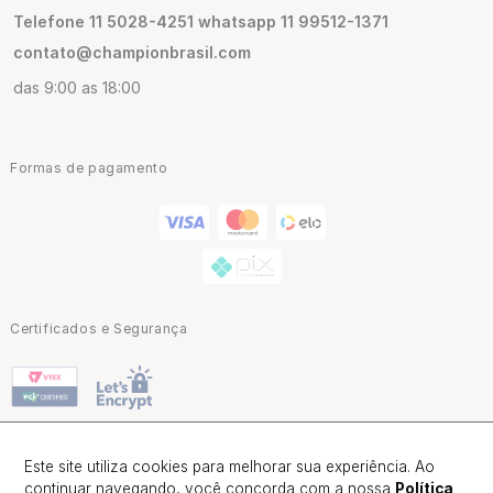
Telefone 11 5028-4251 whatsapp 11 99512-1371
contato@championbrasil.com
das 9:00 as 18:00
Formas de pagamento
Certificados e Segurança
Este site utiliza cookies para melhorar sua experiência. Ao
continuar navegando, você concorda com a nossa
Política
Champion Brasil | CNPJ: 02.047.418/0001-80 |Alameda Barão de