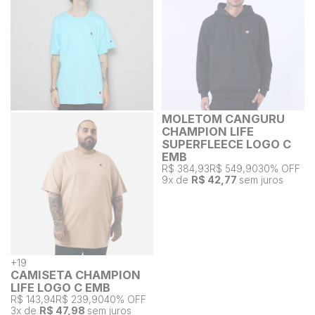
MOLETOM CANGURU
CHAMPION LIFE
SUPERFLEECE LOGO C
EMB
R$ 384,93
R$ 549,90
30% OFF
9
x de
R$ 42,77
sem juros
+
19
CAMISETA CHAMPION
LIFE LOGO C EMB
R$ 143,94
R$ 239,90
40% OFF
3
x de
R$ 47,98
sem juros