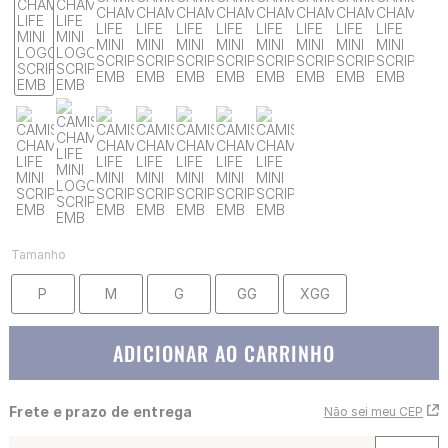
Tamanho
P
M
G
GG
XGG
ADICIONAR AO CARRINHO
Frete e prazo de entrega
Não sei meu CEP