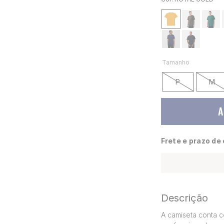
Tamanho
P
M
A
Frete e prazo de
Descrição
A camiseta conta c