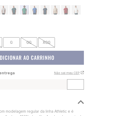
G
GG
XGG
DICIONAR AO CARRINHO
 entrega
Não sei meu CEP
om modelagem regular da linha Athletic e é