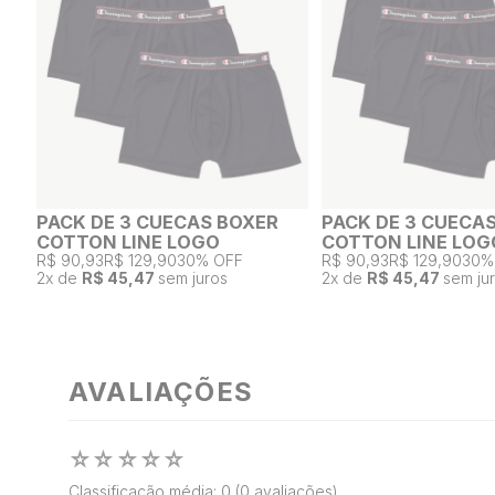
PACK DE 3 CUECAS BOXER
PACK DE 3 CUECA
COTTON LINE LOGO
COTTON LINE LOG
R$ 90,93
R$ 129,90
30% OFF
R$ 90,93
R$ 129,90
30%
2
x de
R$ 45,47
sem juros
2
x de
R$ 45,47
sem ju
AVALIAÇÕES
☆
☆
☆
☆
☆
Classificação média: 0
(0 avaliações)