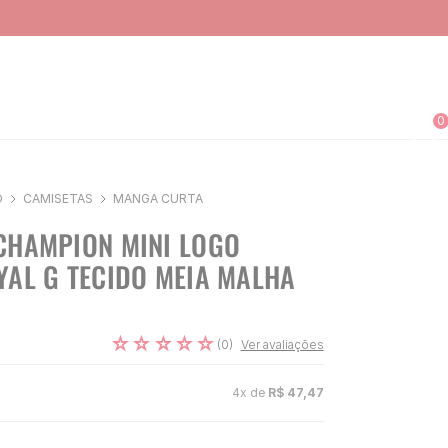
0
O
CAMISETAS
MANGA CURTA
CHAMPION MINI LOGO
YAL G TECIDO MEIA MALHA
☆
☆
☆
☆
☆
(
0
)
Ver avaliações
4
x de
R$
47
,
47