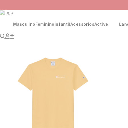
Masculino
Feminino
Infantil
Acessórios
Active
Lan