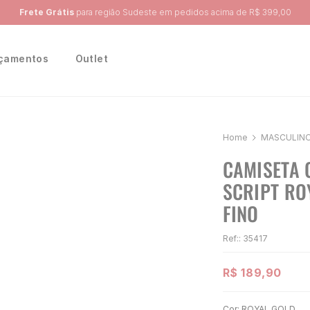
Ganhe 10% na primeira compra, utilizando o cupom:
PRIMEIRA10
çamentos
Outlet
MASCULIN
CAMISETA 
SCRIPT RO
FINO
Ref:
:
35417
R$
189
,
90
Cor:
ROYAL GOLD