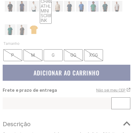
Tamanho
P
M
G
GG
XGG
ADICIONAR AO CARRINHO
Frete e prazo de entrega
Não sei meu CEP
Descrição