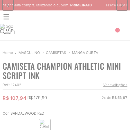
Frete Grátis
para região Sudeste em pedidos acima de R$ 399,00
0
MASCULINO
CAMISETAS
MANGA CURTA
CAMISETA CHAMPION ATHLETIC MINI
SCRIPT INK
Ref:
:
12402
Ver avaliações
R$
107
,
94
R$
179
,
90
2
x de
R$
53
,
97
Cor:
SANDALWOOD RED