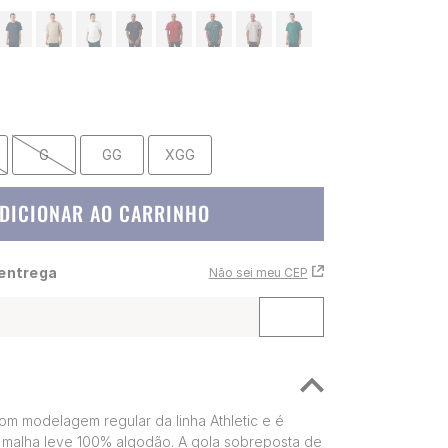
G
GG
XGG
DICIONAR AO CARRINHO
 entrega
Não sei meu CEP
om modelagem regular da linha Athletic e é
malha leve 100% algodão. A gola sobreposta de