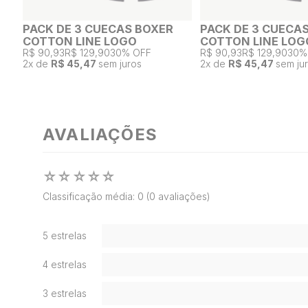
PACK DE 3 CUECAS BOXER
PACK DE 3 CUECA
COTTON LINE LOGO
COTTON LINE LOG
R$ 90,93
R$ 129,90
30% OFF
R$ 90,93
R$ 129,90
30%
2
x de
R$ 45,47
sem juros
2
x de
R$ 45,47
sem ju
AVALIAÇÕES
☆
☆
☆
☆
☆
Classificação média: 0
(0 avaliações)
5 estrelas
4 estrelas
3 estrelas