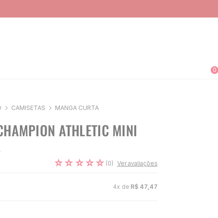
0
O
CAMISETAS
MANGA CURTA
CHAMPION ATHLETIC MINI
K
☆
☆
☆
☆
☆
(
0
)
Ver avaliações
4
x de
R$
47
,
47