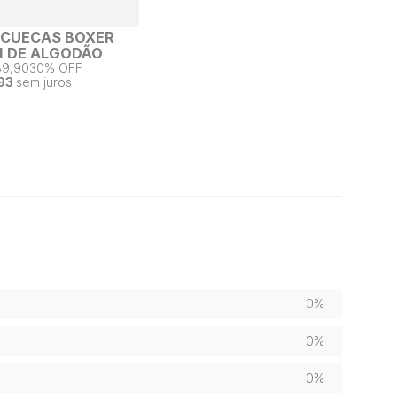
2 CUECAS BOXER
 DE ALGODÃO
89,90
30% OFF
93
sem juros
0%
0%
0%