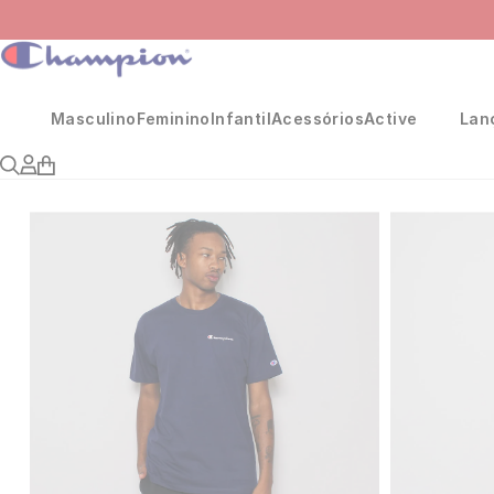
Masculino
Feminino
Infantil
Acessórios
Active
Lan