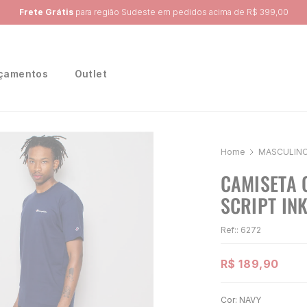
Ganhe 10% na primeira compra, utilizando o cupom:
PRIMEIRA10
çamentos
Outlet
MASCULIN
CAMISETA 
SCRIPT IN
Ref:
:
6272
R$
189
,
90
Cor:
NAVY