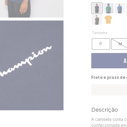
Tamanho
P
M
A
Frete e prazo de
Descrição
A camiseta conta c
confeccionada em 