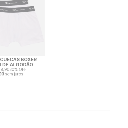
2 CUECAS BOXER
 DE ALGODÃO
89,90
30% OFF
93
sem juros