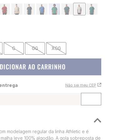
G
GG
XGG
DICIONAR AO CARRINHO
 entrega
Não sei meu CEP
om modelagem regular da linha Athletic e é
malha leve 100% algodão. A gola sobreposta de