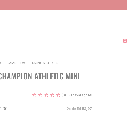
0
O
CAMISETAS
MANGA CURTA
CHAMPION ATHLETIC MINI
K
☆
☆
☆
☆
☆
(
0
)
Ver avaliações
9
,
90
2
x de
R$
53
,
97