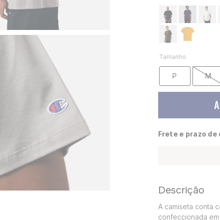
Tamanho
P
M
A
Frete e prazo de
Descrição
A camiseta conta c
confeccionada em 