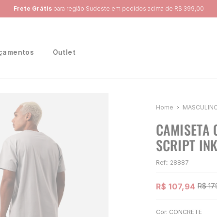
Ganhe 10% na primeira compra, utilizando o cupom:
PRIMEIRA10
çamentos
Outlet
MASCULIN
CAMISETA 
SCRIPT IN
Ref:
:
28887
R$
107
,
94
R$
17
Cor:
CONCRETE