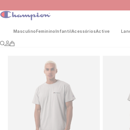
Masculino
Feminino
Infantil
Acessórios
Active
Lan