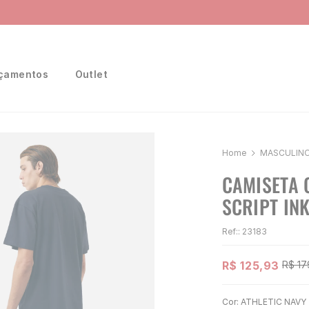
Ganhe 10% na primeira compra, utilizando o cupom:
PRIMEIRA10
çamentos
Outlet
MASCULIN
CAMISETA 
SCRIPT IN
Ref:
:
23183
R$
125
,
93
R$
17
Cor:
ATHLETIC NAVY