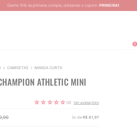
0
O
CAMISETAS
MANGA CURTA
CHAMPION ATHLETIC MINI
K
☆
☆
☆
☆
☆
(
0
)
Ver avaliações
9
,
90
3
x de
R$
41
,
97