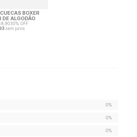
2 CUECAS BOXER
 DE ALGODÃO
89,90
30% OFF
93
sem juros
0%
0%
0%