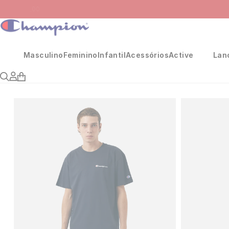
Masculino
Feminino
Infantil
Acessórios
Active
Lan