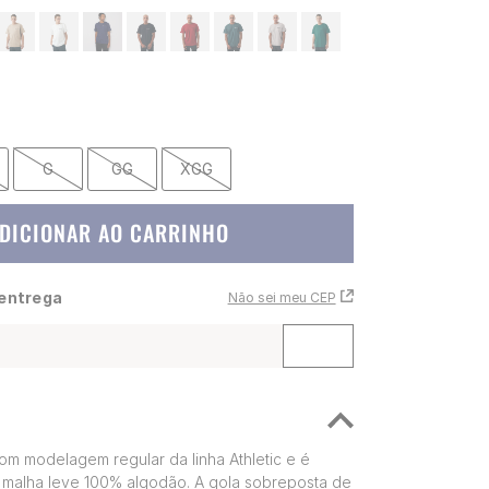
G
GG
XGG
DICIONAR AO CARRINHO
 entrega
Não sei meu CEP
om modelagem regular da linha Athletic e é
malha leve 100% algodão. A gola sobreposta de