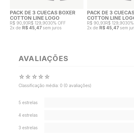
PACK DE 3 CUECAS BOXER
PACK DE 3 CUECA
COTTON LINE LOGO
COTTON LINE LOG
R$ 90,93
R$ 129,90
30% OFF
R$ 90,93
R$ 129,90
30%
2
x de
R$ 45,47
sem juros
2
x de
R$ 45,47
sem ju
AVALIAÇÕES
☆
☆
☆
☆
☆
Classificação média: 0
(0 avaliações)
5 estrelas
4 estrelas
3 estrelas