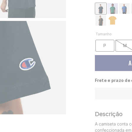
Tamanho
P
M
A
Frete e prazo de
Descrição
A camiseta conta c
confeccionada em 