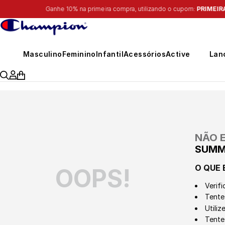
Masculino
Feminino
Infantil
Acessórios
Active
Lan
NÃO 
SUMM
O QUE 
OOPS!
Verifi
Tente 
Utili
Tente