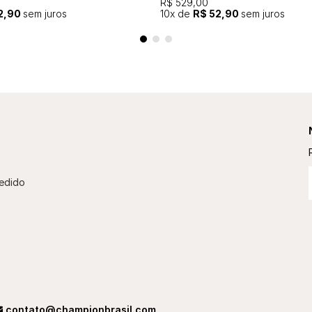
R$ 529,00
2,90
sem juros
10
x de
R$ 52,90
sem juros
edido
contato@championbrasil.com