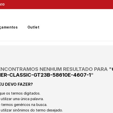
Frete Grátis
para região Sudeste em pedidos acima de R$ 399,00
çamentos
Outlet
ENCONTRAMOS NENHUM RESULTADO PARA "
ER-CLASSIC-GT23B-58610E-4607-1
"
EU DEVO FAZER?
que os termos digitados.
utilizar uma única palavra.
ze termos genéricos na busca.
 utilizar sinônimos do termo desejado.