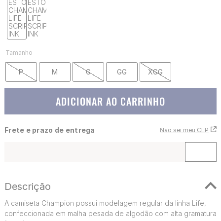
Tamanho
P
M
G
GG
XGG
ADICIONAR AO CARRINHO
Frete e prazo de entrega
Não sei meu CEP
Descrição
A camiseta Champion possui modelagem regular da linha Life,
confeccionada em malha pesada de algodão com alta gramatura