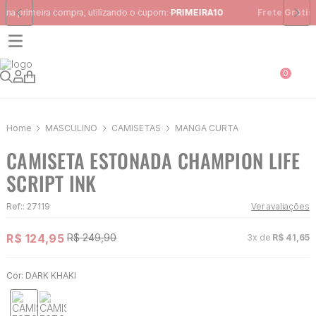
Frete Grátis
para região Sudeste em pedidos acima de R$ 399,00
0
MASCULINO
CAMISETAS
MANGA CURTA
CAMISETA ESTONADA CHAMPION LIFE
SCRIPT INK
Ref:
:
27119
Ver avaliações
R$
124
,
95
R$
249
,
90
3
x de
R$
41
,
65
Cor:
DARK KHAKI