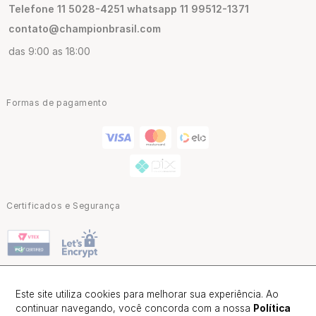
Telefone 11 5028-4251 whatsapp 11 99512-1371
contato@championbrasil.com
das 9:00 as 18:00
Formas de pagamento
Certificados e Segurança
Este site utiliza cookies para melhorar sua experiência. Ao
continuar navegando, você concorda com a nossa
Política
Champion Brasil | CNPJ: 02.047.418/0001-80 |Alameda Barão de