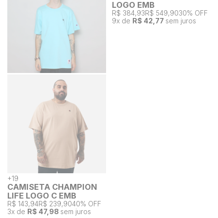
LOGO EMB
R$ 384,93
R$ 549,90
30% OFF
9
x de
R$ 42,77
sem juros
+
19
CAMISETA CHAMPION
LIFE LOGO C EMB
R$ 143,94
R$ 239,90
40% OFF
3
x de
R$ 47,98
sem juros