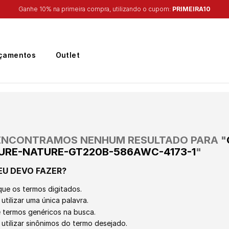
Ganhe 10% na primeira compra, utilizando o cupom:
PRIMEIRA10
çamentos
Outlet
ENCONTRAMOS NENHUM RESULTADO PARA "
URE-NATURE-GT220B-586AWC-4173-1
"
EU DEVO FAZER?
que os termos digitados.
utilizar uma única palavra.
ze termos genéricos na busca.
 utilizar sinônimos do termo desejado.