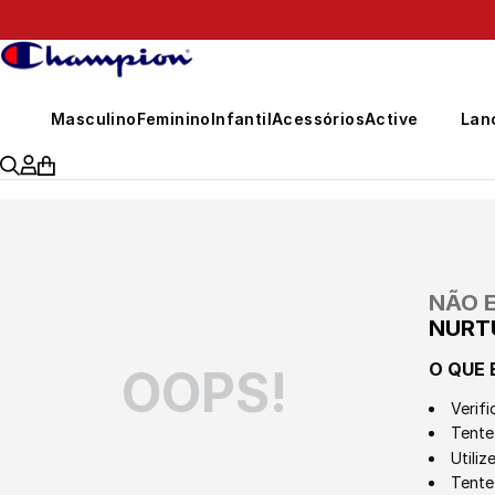
399,00
Masculino
Feminino
Infantil
Acessórios
Active
Lan
NÃO 
NURT
O QUE 
OOPS!
Verifi
Tente 
Utili
Tente