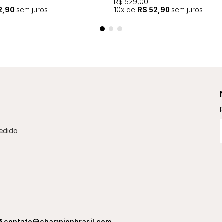
R$ 529,00
2,90
sem juros
10
x de
R$ 52,90
sem juros
edido
contato@championbrasil.com