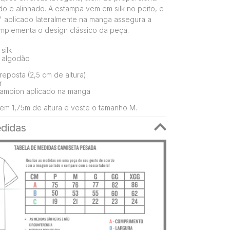
do e alinhado. A estampa vem em silk no peito, e
" aplicado lateralmente na manga assegura a
mplementa o design clássico da peça.
silk
 algodão
eposta (2,5 cm de altura)
r
ampion aplicado na manga
em 1,75m de altura e veste o tamanho M.
didas