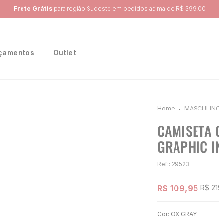
Ganhe 10% na primeira compra, utilizando o cupom:
PRIMEIRA10
çamentos
Outlet
MASCULIN
CAMISETA 
GRAPHIC I
Ref:
:
29523
R$
109
,
95
R$
21
Cor:
OX GRAY