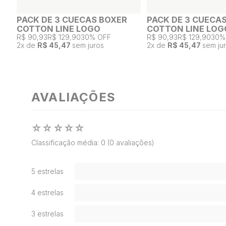
PACK DE 3 CUECAS BOXER
PACK DE 3 CUECA
COTTON LINE LOGO
COTTON LINE LOG
R$ 90,93
R$ 129,90
30% OFF
R$ 90,93
R$ 129,90
30%
2
x de
R$ 45,47
sem juros
2
x de
R$ 45,47
sem ju
AVALIAÇÕES
☆
☆
☆
☆
☆
Classificação média: 0
(0 avaliações)
5 estrelas
4 estrelas
3 estrelas