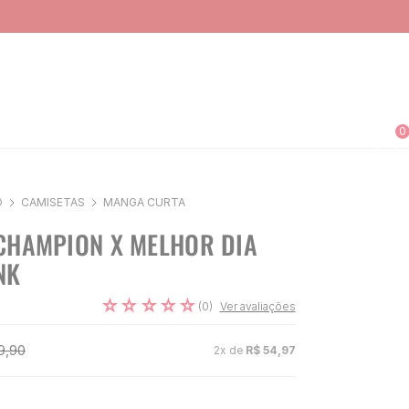
0
O
CAMISETAS
MANGA CURTA
CHAMPION X MELHOR DIA
NK
☆
☆
☆
☆
☆
(
0
)
Ver avaliações
9
,
90
2
x de
R$
54
,
97