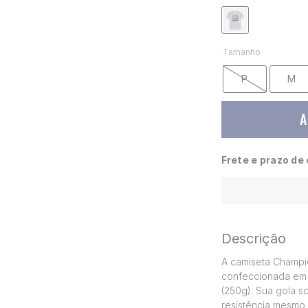
Tamanho
P
M
A
Frete e prazo de
Descrição
A camiseta Champio
confeccionada em 
(250g). Sua gola s
resistência mesmo 