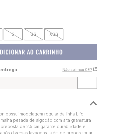
G
GG
XGG
DICIONAR AO CARRINHO
 entrega
Não sei meu CEP
n possui modelagem regular da linha Life,
malha pesada de algodão com alta gramatura
obreposta de 2,5 cm garante durabilidade e
após diversas lavagens, além de proporcionar