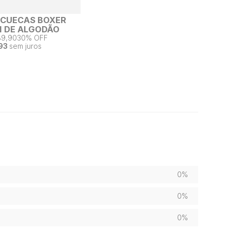
2 CUECAS BOXER
 DE ALGODÃO
89,90
30% OFF
93
sem juros
0%
0%
0%