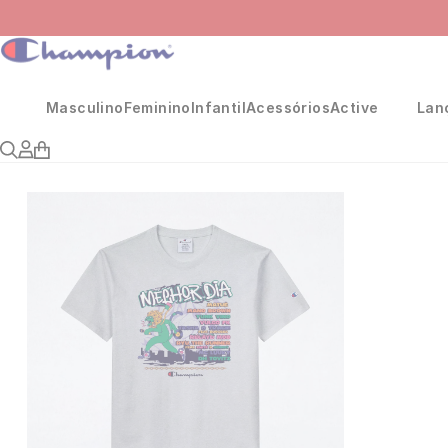
Masculino
Feminino
Infantil
Acessórios
Active
Lan