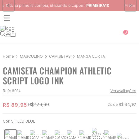
Frete Grátis
para região Sudeste em pedidos acima de R$ 399,00
0
MASCULINO
CAMISETAS
MANGA CURTA
CAMISETA CHAMPION ATHLETIC
SCRIPT LOGO INK
Ref:
:
6014
Ver avaliações
R$
89
,
95
R$
179
,
90
2
x de
R$
44
,
97
Cor:
SHIELD BLUE