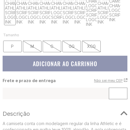
Tamanho
P
M
G
GG
XGG
ADICIONAR AO CARRINHO
Frete e prazo de entrega
Não sei meu CEP
Descrição
A camiseta conta com modelagem regular da linha Athletic e é
confeccionada em malha leve 100% algodão. A gola sobreposta