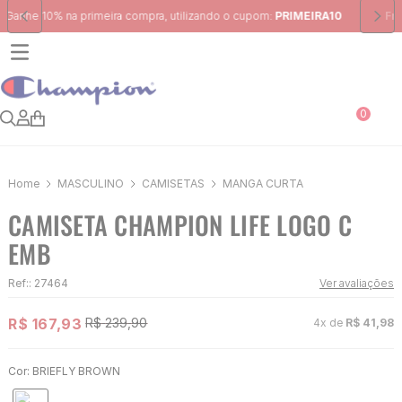
Frete Grátis
para região Sudeste em pedidos acima de R$ 399,00
0
MASCULINO
CAMISETAS
MANGA CURTA
CAMISETA CHAMPION LIFE LOGO C
EMB
Ref:
:
27464
Ver avaliações
R$
167
,
93
R$
239
,
90
4
x de
R$
41
,
98
Cor:
BRIEFLY BROWN