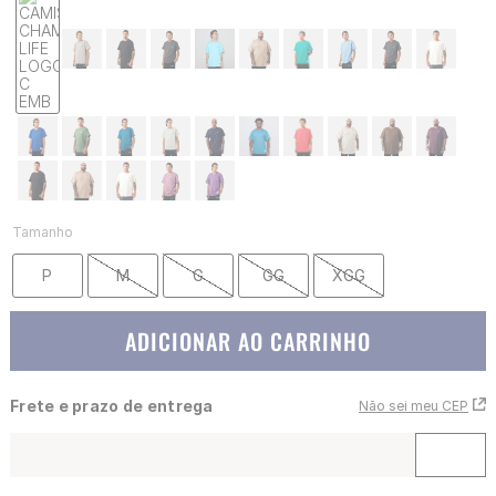
Tamanho
P
M
G
GG
XGG
ADICIONAR AO CARRINHO
Frete e prazo de entrega
Não sei meu CEP