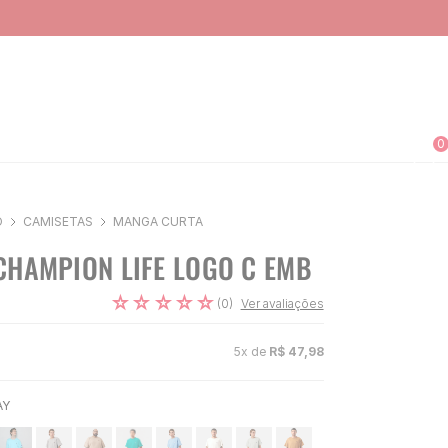
0
O
CAMISETAS
MANGA CURTA
CHAMPION LIFE LOGO C EMB
☆
☆
☆
☆
☆
(
0
)
Ver avaliações
5
x de
R$
47
,
98
AY