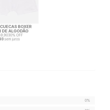
2 CUECAS BOXER
 DE ALGODÃO
89,90
30% OFF
93
sem juros
0%