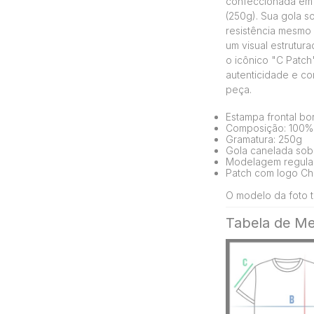
confeccionada em 
(250g). Sua gola s
resistência mesmo 
um visual estrutur
o icônico "C Patch
autenticidade e co
peça.
Estampa frontal b
Composição: 100%
Gramatura: 250g
Gola canelada sobr
Modelagem regula
Patch com logo Ch
O modelo da foto t
Tabela de Me