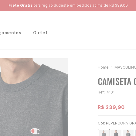
Ganhe 10% na primeira compra, utilizando o cupom:
PRIMEIRA10
çamentos
Outlet
MASCULIN
CAMISETA 
Ref:
:
4101
R$
239
,
90
Cor:
PEPERCORN GR