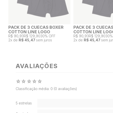
PACK DE 3 CUECAS BOXER
PACK DE 3 CUECA
COTTON LINE LOGO
COTTON LINE LOG
R$ 90,93
R$ 129,90
30% OFF
R$ 90,93
R$ 129,90
30%
2
x de
R$ 45,47
sem juros
2
x de
R$ 45,47
sem ju
AVALIAÇÕES
☆
☆
☆
☆
☆
Classificação média: 0
(0 avaliações)
5 estrelas