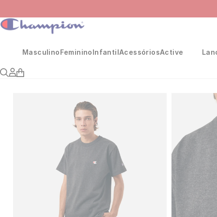
Masculino
Feminino
Infantil
Acessórios
Active
Lan