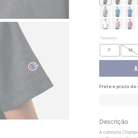
Tamanho
P
M
A
Frete e prazo de
Descrição
A camiseta Champio