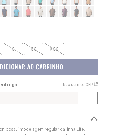
G
GG
XGG
DICIONAR AO CARRINHO
 entrega
Não sei meu CEP
n possui modelagem regular da linha Life,