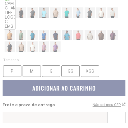
Tamanho
P
M
G
GG
XGG
ADICIONAR AO CARRINHO
Frete e prazo de entrega
Não sei meu CEP