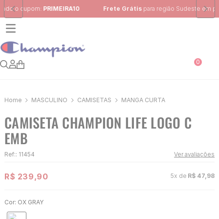
Frete Grátis
para região Sudeste em pedidos acima de R$ 399,00
0
MASCULINO
CAMISETAS
MANGA CURTA
CAMISETA CHAMPION LIFE LOGO C
EMB
Ref:
:
11454
Ver avaliações
R$
239
,
90
5
x de
R$
47
,
98
Cor:
OX GRAY