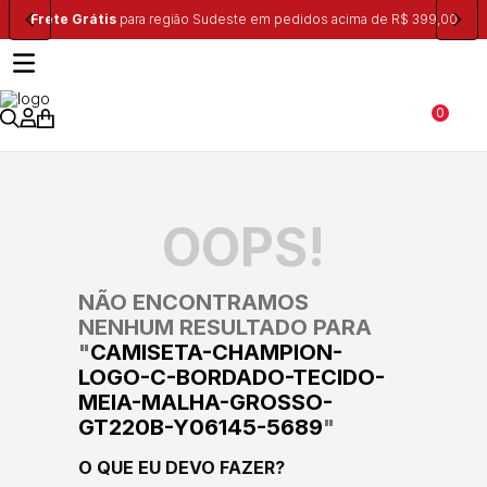
Frete Grátis
para região Sudeste em pedidos acima de R$ 399,00
0
OOPS!
NÃO ENCONTRAMOS
NENHUM RESULTADO PARA
"
CAMISETA-CHAMPION-
LOGO-C-BORDADO-TECIDO-
MEIA-MALHA-GROSSO-
GT220B-Y06145-5689
"
O QUE EU DEVO FAZER?