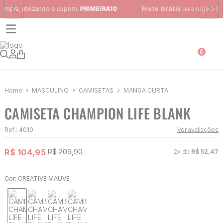
Frete Grátis
para região Sudeste em pedidos acima de R$ 399,00
0
MASCULINO
CAMISETAS
MANGA CURTA
CAMISETA CHAMPION LIFE BLANK
Ref:
:
4010
Ver avaliações
R$
104
,
95
R$
209
,
90
2
x de
R$
52
,
47
Cor:
CREATIVE MAUVE