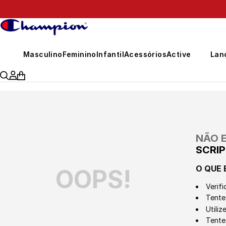
399,00
Masculino
Feminino
Infantil
Acessórios
Active
Lan
NÃO 
SCRIP
O QUE 
OOPS!
Verifi
Tente 
Utili
Tente