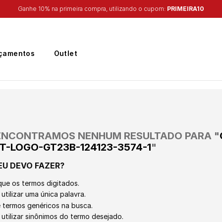
Ganhe 10% na primeira compra, utilizando o cupom:
PRIMEIRA10
çamentos
Outlet
ENCONTRAMOS NENHUM RESULTADO PARA "
T-LOGO-GT23B-124123-3574-1
"
EU DEVO FAZER?
que os termos digitados.
utilizar uma única palavra.
ze termos genéricos na busca.
 utilizar sinônimos do termo desejado.