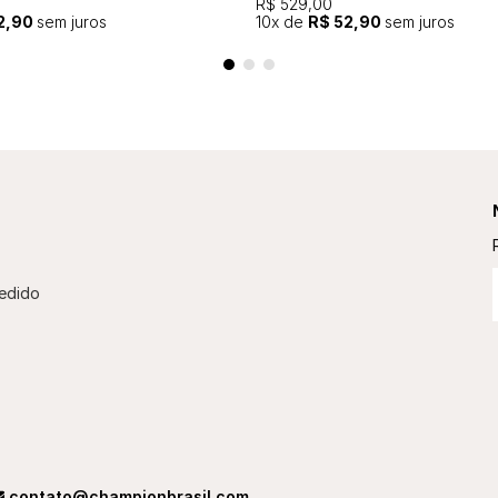
R$ 529,00
2,90
sem juros
10
x de
R$ 52,90
sem juros
edido
contato@championbrasil.com