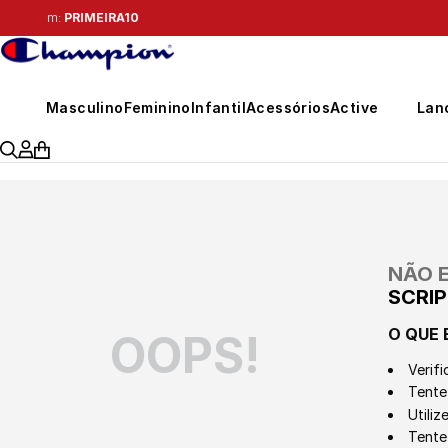
Masculino
Feminino
Infantil
Acessórios
Active
Lan
NÃO 
SCRI
O QUE 
OOPS!
Verifi
Tente 
Utili
Tente