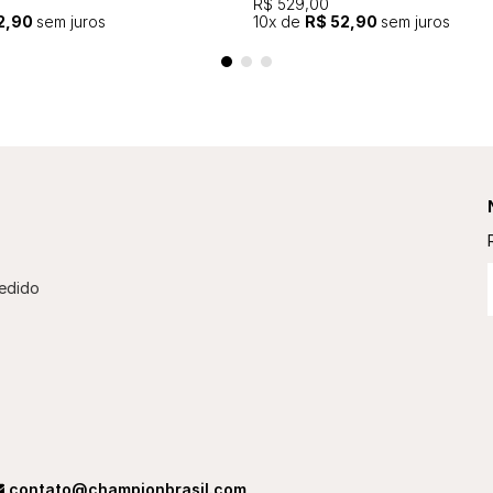
R$ 529,00
2,90
sem juros
10
x de
R$ 52,90
sem juros
edido
contato@championbrasil.com