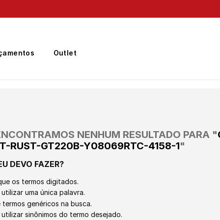
Frete Grátis
para região Sudeste em pedidos acima de R$ 399,00
çamentos
Outlet
ENCONTRAMOS NENHUM RESULTADO PARA "
PT-RUST-GT220B-Y08069RTC-4158-1
"
EU DEVO FAZER?
que os termos digitados.
utilizar uma única palavra.
ze termos genéricos na busca.
 utilizar sinônimos do termo desejado.