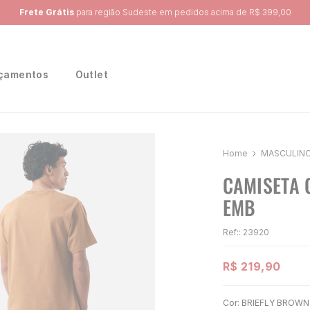
Ganhe 10% na primeira compra, utilizando o cupom:
PRIMEIRA10
çamentos
Outlet
MASCULIN
CAMISETA 
EMB
Ref:
:
23920
R$
219
,
90
Cor:
BRIEFLY BROWN