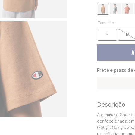
Tamanho
P
M
A
Frete e prazo de
Descrição
A camiseta Champio
confeccionada em 
(250g). Sua gola s
resistência mesmo 