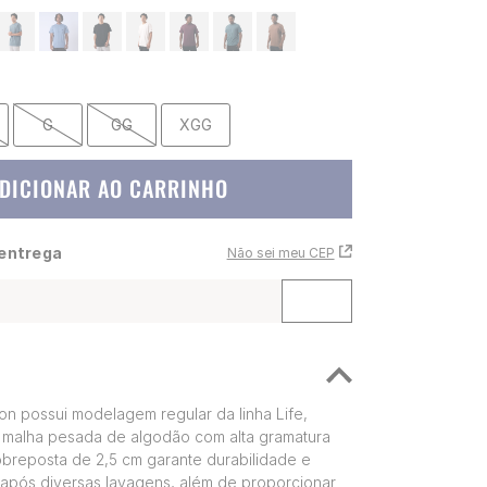
G
GG
XGG
DICIONAR AO CARRINHO
 entrega
Não sei meu CEP
n possui modelagem regular da linha Life,
malha pesada de algodão com alta gramatura
obreposta de 2,5 cm garante durabilidade e
após diversas lavagens, além de proporcionar