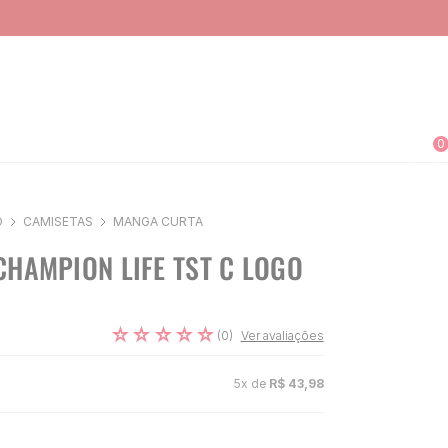
0
O
CAMISETAS
MANGA CURTA
CHAMPION LIFE TST C LOGO
☆
☆
☆
☆
☆
(
0
)
Ver avaliações
5
x de
R$
43
,
98