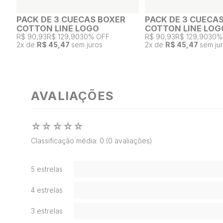
PACK DE 3 CUECAS BOXER
PACK DE 3 CUECA
COTTON LINE LOGO
COTTON LINE LOG
R$ 90,93
R$ 129,90
30% OFF
R$ 90,93
R$ 129,90
30%
2
x de
R$ 45,47
sem juros
2
x de
R$ 45,47
sem ju
AVALIAÇÕES
☆
☆
☆
☆
☆
Classificação média: 0
(0 avaliações)
5 estrelas
4 estrelas
3 estrelas