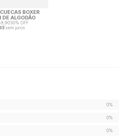
2 CUECAS BOXER
 DE ALGODÃO
89,90
30% OFF
93
sem juros
0%
0%
0%