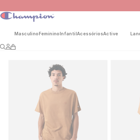
Masculino
Feminino
Infantil
Acessórios
Active
Lan