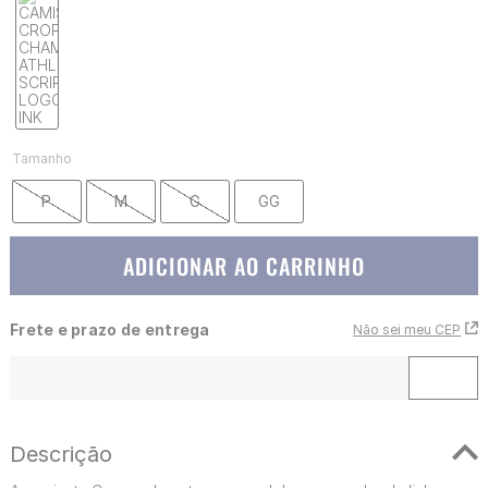
Tamanho
P
M
G
GG
ADICIONAR AO CARRINHO
Frete e prazo de entrega
Não sei meu CEP
Descrição