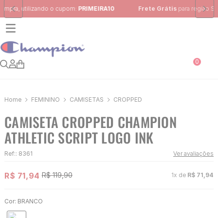
Frete Grátis
para região Sudeste em pedidos acima de R$ 399,00
0
FEMININO
CAMISETAS
CROPPED
CAMISETA CROPPED CHAMPION
ATHLETIC SCRIPT LOGO INK
Ref:
:
8361
Ver avaliações
R$
71
,
94
R$
119
,
90
1
x de
R$
71
,
94
Cor:
BRANCO