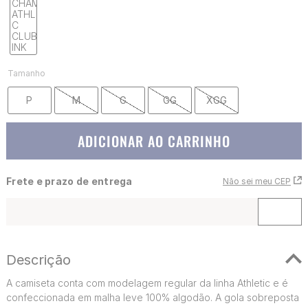
Tamanho
P
M
G
GG
XGG
ADICIONAR AO CARRINHO
Frete e prazo de entrega
Não sei meu CEP
Descrição
A camiseta conta com modelagem regular da linha Athletic e é
confeccionada em malha leve 100% algodão. A gola sobreposta