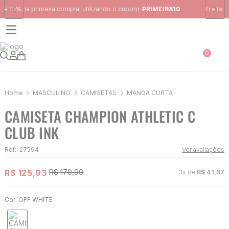
Frete Grátis
para região Sudeste em pedidos acima de R$ 399,00
0
MASCULINO
CAMISETAS
MANGA CURTA
CAMISETA CHAMPION ATHLETIC C
CLUB INK
Ref:
:
27594
Ver avaliações
R$
125
,
93
R$
179
,
90
3
x de
R$
41
,
97
Cor:
OFF WHITE