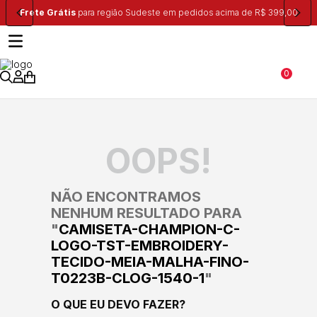
Frete Grátis
para região Sudeste em pedidos acima de R$ 399,00
0
OOPS!
NÃO ENCONTRAMOS
NENHUM RESULTADO PARA
"
CAMISETA-CHAMPION-C-
LOGO-TST-EMBROIDERY-
TECIDO-MEIA-MALHA-FINO-
T0223B-CLOG-1540-1
"
O QUE EU DEVO FAZER?