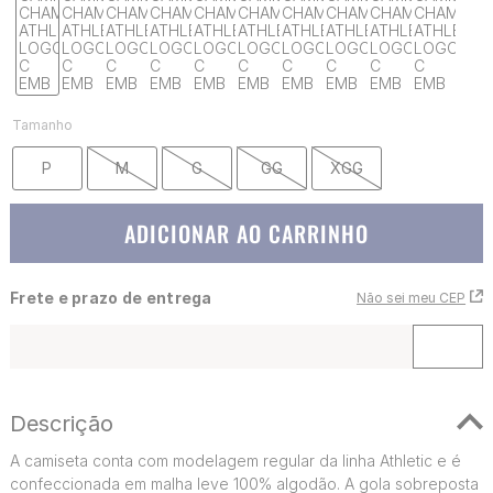
Tamanho
P
M
G
GG
XGG
ADICIONAR AO CARRINHO
Frete e prazo de entrega
Não sei meu CEP
Descrição
A camiseta conta com modelagem regular da linha Athletic e é
confeccionada em malha leve 100% algodão. A gola sobreposta