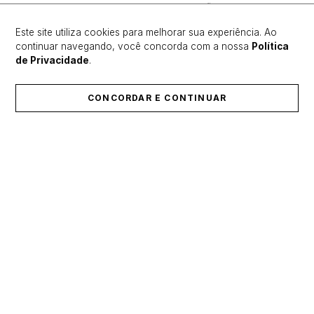
FAÇA LOGIN PARA ESCREVER UMA AVALIAÇÃO.
Este site utiliza cookies para melhorar sua experiência. Ao
continuar navegando, você concorda com a nossa
Política
Mais recentes
Todos
de Privacidade
.
Nenhuma avaliação
CONCORDAR E CONTINUAR
ÚLTIMOS LANÇAMENTOS