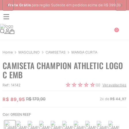
Frete Grátis
para região Sudeste em pedidos acima de R$ 399,00
0
MASCULINO
CAMISETAS
MANGA CURTA
CAMISETA CHAMPION ATHLETIC LOGO
C EMB
☆
☆
☆
☆
☆
(
0
)
Ref:
:
14142
Ver avaliações
R$
89
,
95
R$
179
,
90
2
x de
R$
44
,
97
Cor:
GREEN REEF