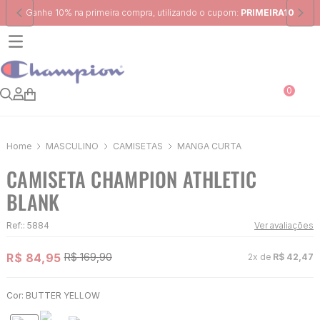
Frete Grátis
para região Sudeste em pedidos acima de R$ 399,00
0
MASCULINO
CAMISETAS
MANGA CURTA
CAMISETA CHAMPION ATHLETIC
BLANK
Ref:
:
5884
Ver avaliações
R$
84
,
95
R$
169
,
90
2
x de
R$
42
,
47
Cor:
BUTTER YELLOW