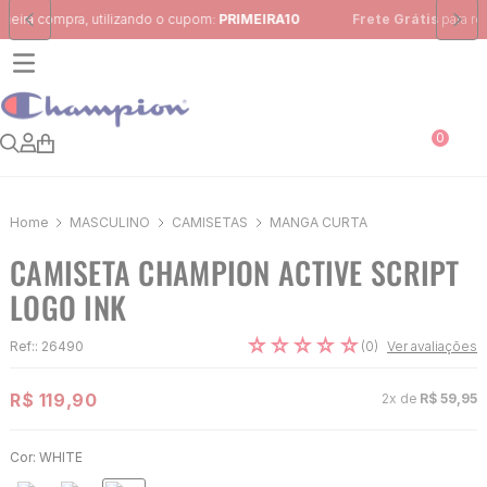
Frete Grátis
para região Sudeste em pedidos acima de R$ 399,00
0
MASCULINO
CAMISETAS
MANGA CURTA
CAMISETA CHAMPION ACTIVE SCRIPT
LOGO INK
☆
☆
☆
☆
☆
(
0
)
Ref:
:
26490
Ver avaliações
R$
119
,
90
2
x de
R$
59
,
95
Cor:
WHITE