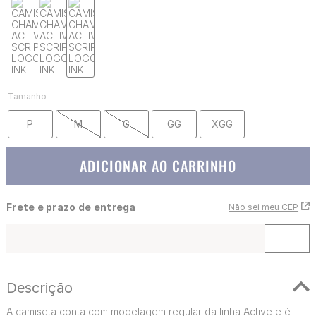
Tamanho
P
M
G
GG
XGG
ADICIONAR AO CARRINHO
Frete e prazo de entrega
Não sei meu CEP
Descrição
A camiseta conta com modelagem regular da linha Active e é