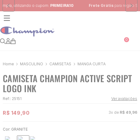
Frete Grátis
para região Sudeste em pedidos acima de R$ 399,00
0
MASCULINO
CAMISETAS
MANGA CURTA
CAMISETA CHAMPION ACTIVE SCRIPT
LOGO INK
Ref:
:
25151
Ver avaliações
R$
149
,
90
3
x de
R$
49
,
96
Cor:
GRANITE