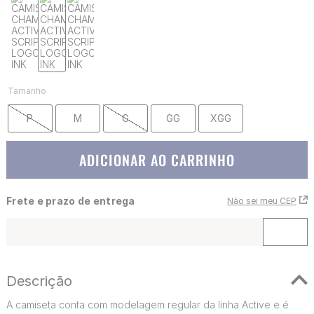
Tamanho
P
M
G
GG
XGG
ADICIONAR AO CARRINHO
Frete e prazo de entrega
Não sei meu CEP
Descrição
A camiseta conta com modelagem regular da linha Active e é