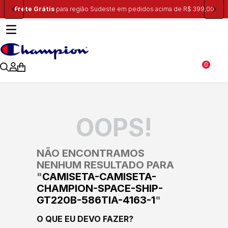
99,00
Ganhe 10% na primeira compra, utilizando o cupom:
PRIMEIRA1
0
OOPS!
NÃO ENCONTRAMOS
NENHUM RESULTADO PARA
"
CAMISETA-CAMISETA-
CHAMPION-SPACE-SHIP-
GT220B-586TIA-4163-1
"
O QUE EU DEVO FAZER?