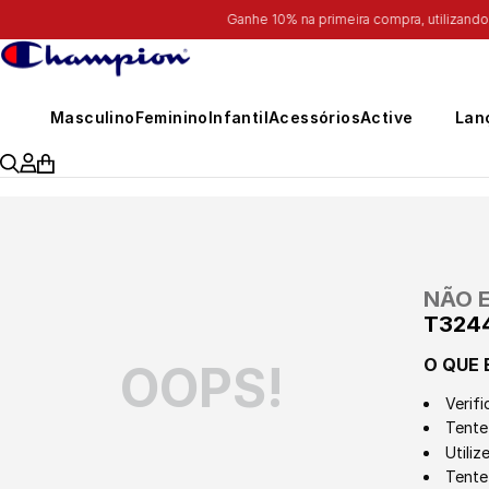
Masculino
Feminino
Infantil
Acessórios
Active
Lan
NÃO 
T324
O QUE 
OOPS!
Verifi
Tente 
Utili
Tente