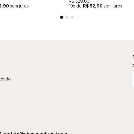
R$ 529,00
2,90
sem juros
10
x de
R$ 52,90
sem juros
edido
contato@championbrasil.com