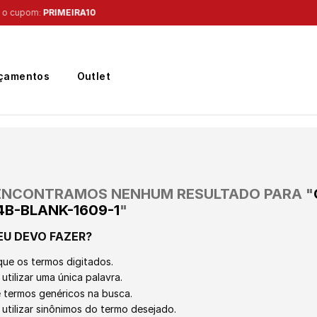
Frete Grátis
para região Sudeste em pedidos acima de R$ 399,00
çamentos
Outlet
ENCONTRAMOS NENHUM RESULTADO PARA "
4B-BLANK-1609-1
"
EU DEVO FAZER?
que os termos digitados.
utilizar uma única palavra.
ze termos genéricos na busca.
 utilizar sinônimos do termo desejado.