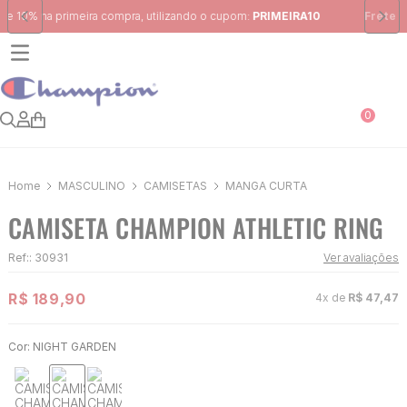
Frete Grátis
para região Sudeste em pedidos acima de R$ 399,00
0
MASCULINO
CAMISETAS
MANGA CURTA
CAMISETA CHAMPION ATHLETIC RING
Ref:
:
30931
Ver avaliações
R$
189
,
90
4
x de
R$
47
,
47
Cor:
NIGHT GARDEN