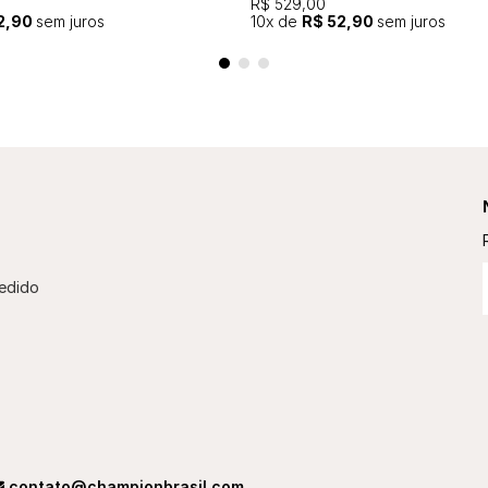
R$ 529,00
2,90
sem juros
10
x de
R$ 52,90
sem juros
edido
contato@championbrasil.com