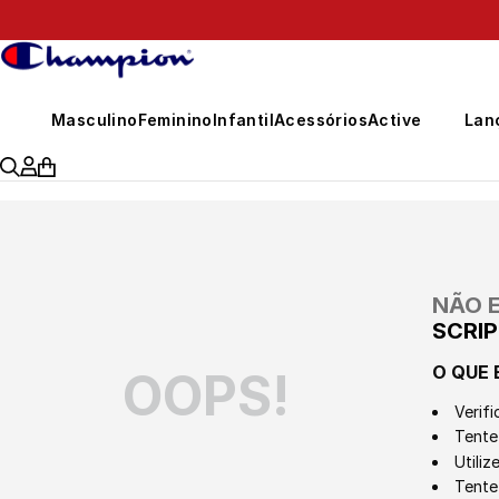
Masculino
Feminino
Infantil
Acessórios
Active
Lan
NÃO 
SCRI
O QUE 
OOPS!
Verifi
Tente 
Utili
Tente