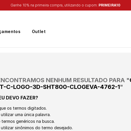
Frete Grátis
para região Sudeste em pedidos acima de R$ 399,00
çamentos
Outlet
ENCONTRAMOS NENHUM RESULTADO PARA "
PT-C-LOGO-3D-SHT800-CLOGEVA-4762-1
"
EU DEVO FAZER?
que os termos digitados.
utilizar uma única palavra.
ze termos genéricos na busca.
 utilizar sinônimos do termo desejado.