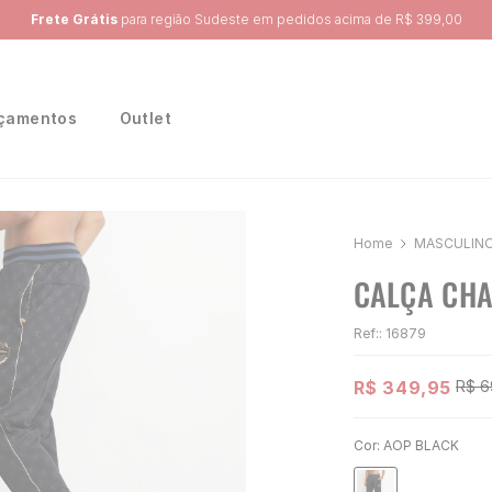
Ganhe 10% na primeira compra, utilizando o cupom:
PRIMEIRA10
çamentos
Outlet
MASCULIN
CALÇA CHA
Ref:
:
16879
R$
349
,
95
R$
6
Cor:
AOP BLACK