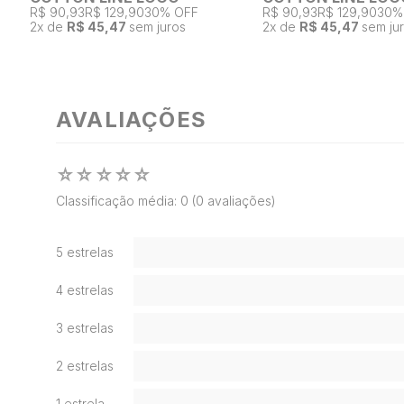
R$ 90,93
R$ 129,90
30% OFF
R$ 90,93
R$ 129,90
30%
2
x de
R$ 45,47
sem juros
2
x de
R$ 45,47
sem ju
AVALIAÇÕES
☆
☆
☆
☆
☆
Classificação média: 0
(0 avaliações)
5 estrelas
4 estrelas
3 estrelas
2 estrelas
1 estrela