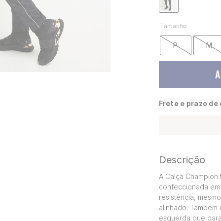
Tamanho
P
M
A
Frete e prazo de
Descrição
A Calça Champion t
confeccionada em 
resistência, mesmo
alinhado. Também 
esquerda que gara