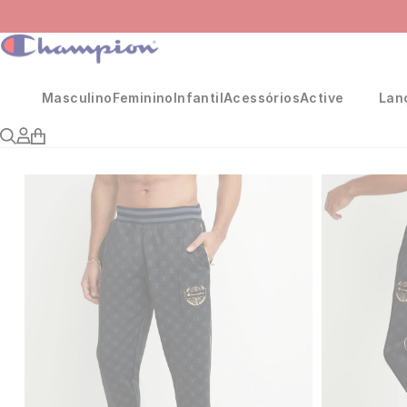
Masculino
Feminino
Infantil
Acessórios
Active
Lan