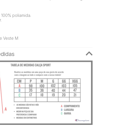
100% poliamida.
.
e Veste M
didas