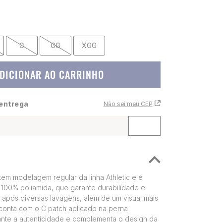
G
GG
XGG
DICIONAR AO CARRINHO
 entrega
Não sei meu CEP
em modelagem regular da linha Athletic e é
100% poliamida, que garante durabilidade e
 após diversas lavagens, além de um visual mais
conta com o C patch aplicado na perna
nte a autenticidade e complementa o design da