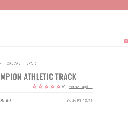
0
O
CALÇAS
SPORT
MPION ATHLETIC TRACK
☆
☆
☆
☆
☆
(
0
)
Ver avaliações
99
,
90
8
x de
R$
43
,
74