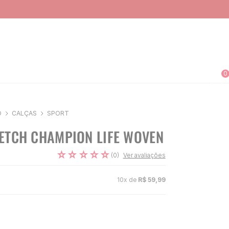
0
O
CALÇAS
SPORT
ETCH CHAMPION LIFE WOVEN
☆
☆
☆
☆
☆
(
0
)
Ver avaliações
10
x de
R$
59
,
99