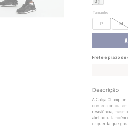
Tamanho
P
M
A
Frete e prazo de
Descrição
A Calça Champion t
confeccionada em 
resistência, mesmo
alinhado. Também 
esquerda que gara