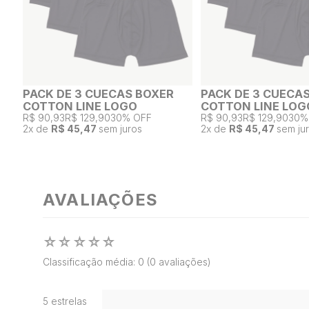
PACK DE 3 CUECAS BOXER
PACK DE 3 CUECA
COTTON LINE LOGO
COTTON LINE LOG
R$ 90,93
R$ 129,90
30% OFF
R$ 90,93
R$ 129,90
30%
2
x de
R$ 45,47
sem juros
2
x de
R$ 45,47
sem ju
AVALIAÇÕES
☆
☆
☆
☆
☆
Classificação média: 0
(0 avaliações)
5 estrelas