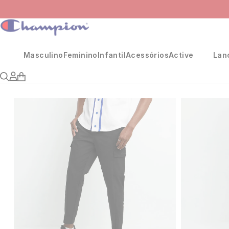
Masculino
Feminino
Infantil
Acessórios
Active
Lan