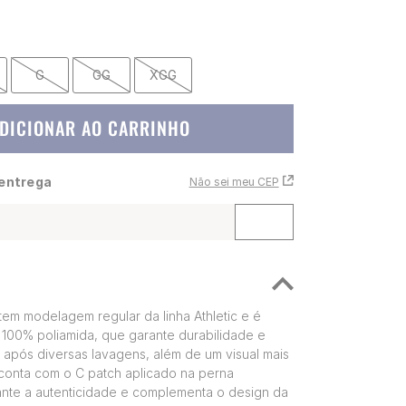
G
GG
XGG
DICIONAR AO CARRINHO
 entrega
Não sei meu CEP
em modelagem regular da linha Athletic e é
100% poliamida, que garante durabilidade e
 após diversas lavagens, além de um visual mais
conta com o C patch aplicado na perna
nte a autenticidade e complementa o design da