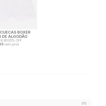
2 CUECAS BOXER
 DE ALGODÃO
89,90
30% OFF
93
sem juros
0%