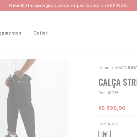
Ganhe 10% na primeira compra, utilizando o cupom:
PRIMEIRA10
çamentos
Outlet
MASCULIN
CALÇA STR
Ref:
:
16376
R$
599
,
90
Cor:
BLACK