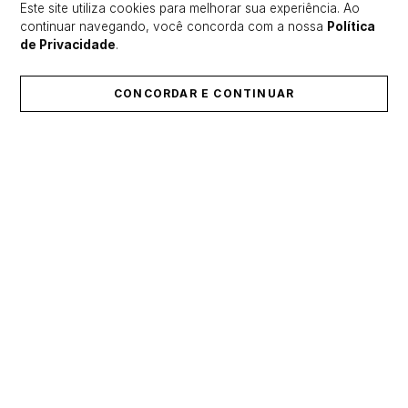
Mais recentes
Todos
Este site utiliza cookies para melhorar sua experiência. Ao
continuar navegando, você concorda com a nossa
Política
de Privacidade
.
Carregando avaliações…
CONCORDAR E CONTINUAR
ÚLTIMOS LANÇAMENTOS