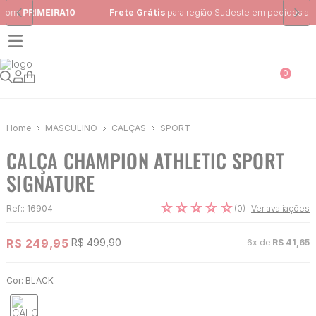
Frete Grátis
para região Sudeste em pedidos acima de R$ 399,00
0
MASCULINO
CALÇAS
SPORT
CALÇA CHAMPION ATHLETIC SPORT
SIGNATURE
☆
☆
☆
☆
☆
(
0
)
Ref:
:
16904
Ver avaliações
R$
249
,
95
R$
499
,
90
6
x de
R$
41
,
65
Cor:
BLACK