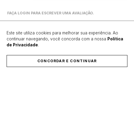
FAÇA LOGIN PARA ESCREVER UMA AVALIAÇÃO.
Mais recentes
Todos
Este site utiliza cookies para melhorar sua experiência. Ao
continuar navegando, você concorda com a nossa
Política
de Privacidade
.
Carregando avaliações…
CONCORDAR E CONTINUAR
ÚLTIMOS LANÇAMENTOS