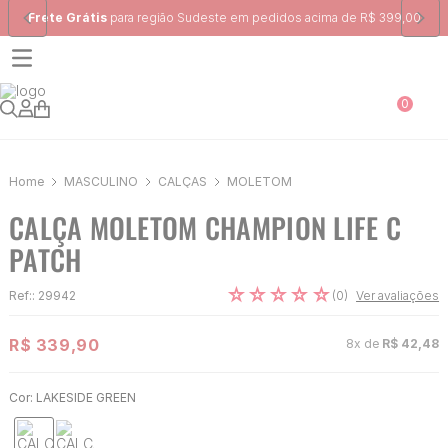
Frete Grátis
para região Sudeste em pedidos acima de R$ 399,00
0
MASCULINO
CALÇAS
MOLETOM
CALÇA MOLETOM CHAMPION LIFE C
PATCH
☆
☆
☆
☆
☆
(
0
)
Ref:
:
29942
Ver avaliações
R$
339
,
90
8
x de
R$
42
,
48
Cor:
LAKESIDE GREEN