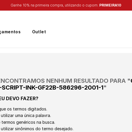
Ganhe 10% na primeira compra, utilizando o cupom:
PRIMEIRA10
çamentos
Outlet
ENCONTRAMOS NENHUM RESULTADO PARA "
SCRIPT-INK-GF22B-586296-2001-1
"
EU DEVO FAZER?
que os termos digitados.
utilizar uma única palavra.
ze termos genéricos na busca.
 utilizar sinônimos do termo desejado.