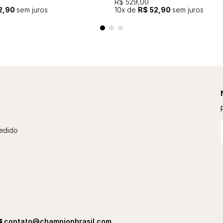
R$ 529,00
2,90
sem juros
10
x de
R$ 52,90
sem juros
edido
contato@championbrasil.com