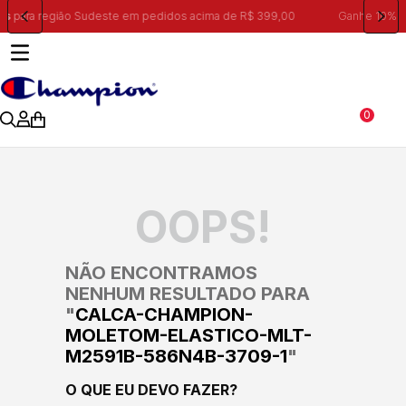
 399,00
Ganhe 10% na primeira compra, utilizando o cupom:
PRIMEIR
0
OOPS!
NÃO ENCONTRAMOS
NENHUM RESULTADO PARA
"
CALCA-CHAMPION-
MOLETOM-ELASTICO-MLT-
M2591B-586N4B-3709-1
"
O QUE EU DEVO FAZER?