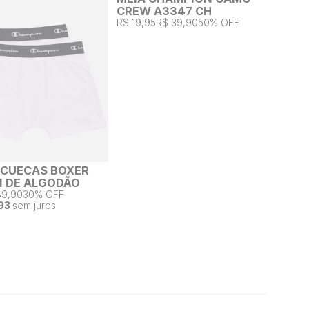
CREW A3347 CH
R$ 19,95
R$ 39,90
50% OFF
2 CUECAS BOXER
 DE ALGODÃO
89,90
30% OFF
93
sem juros