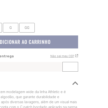
G
GG
DICIONAR AO CARRINHO
 entrega
Não sei meu CEP
em modelagem wide da linha Athletic e é
algodão, que garante durabilidade e
 após diversas lavagens, além de um visual mais
conta com o C patch bordado aplicado na perna