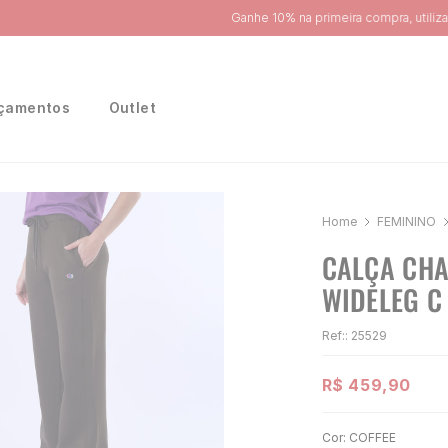
Ganhe 10% na primeira compra, utilizando o cupom:
PRIMEIRA10
çamentos
Outlet
FEMININO
CALÇA CHA
WIDELEG C
Ref:
:
25529
R$
459
,
90
Cor:
COFFEE