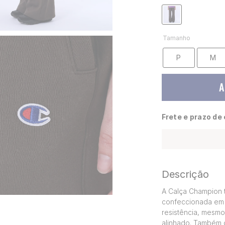
Tamanho
P
M
A
Frete e prazo de
Descrição
A Calça Champion t
confeccionada em 
resistência, mesmo
alinhado. Também 