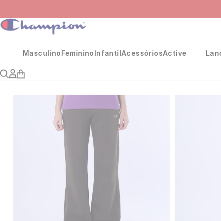
Masculino
Feminino
Infantil
Acessórios
Active
Lan