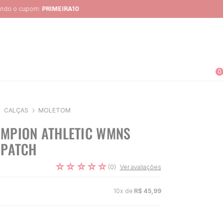
0
CALÇAS
MOLETOM
MPION ATHLETIC WMNS
 PATCH
☆
☆
☆
☆
☆
(
0
)
Ver avaliações
10
x de
R$
45
,
99