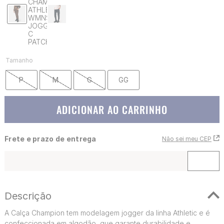
Tamanho
P
M
G
GG
ADICIONAR AO CARRINHO
Frete e prazo de entrega
Não sei meu CEP
Descrição
A Calça Champion tem modelagem jogger da linha Athletic e é
confeccionada em algodão, que garante durabilidade e