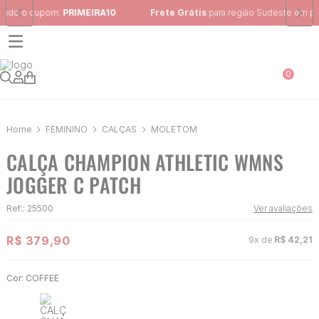
Frete Grátis
para região Sudeste em pedidos acima de R$ 399,00
0
FEMININO
CALÇAS
MOLETOM
CALÇA CHAMPION ATHLETIC WMNS
JOGGER C PATCH
Ref:
:
25500
Ver avaliações
R$
379
,
90
9
x de
R$
42
,
21
Cor:
COFFEE