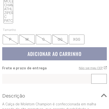
Tamanho
P
M
G
GG
XGG
ADICIONAR AO CARRINHO
Frete e prazo de entrega
Não sei meu CEP
Descrição
A Calça de Moletom Champion é confeccionada em malha