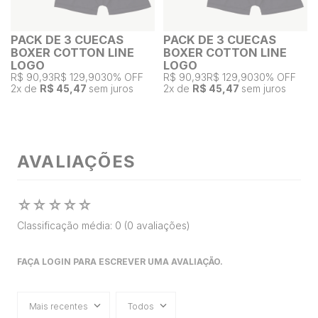
PACK DE 3 CUECAS
PACK DE 3 CUECAS
BOXER COTTON LINE
BOXER COTTON LINE
LOGO
LOGO
R$ 90,93
R$ 129,90
30% OFF
R$ 90,93
R$ 129,90
30% OFF
2
x de
R$ 45,47
sem juros
2
x de
R$ 45,47
sem juros
AVALIAÇÕES
☆
☆
☆
☆
☆
Classificação média: 0
(0 avaliações)
FAÇA LOGIN PARA ESCREVER UMA AVALIAÇÃO.
Mais recentes
Todos