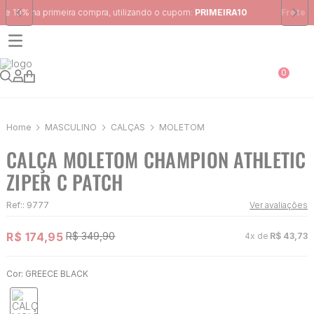
Frete Grátis
para região Sudeste em pedidos acima de R$ 399,00
0
MASCULINO
CALÇAS
MOLETOM
CALÇA MOLETOM CHAMPION ATHLETIC
ZIPER C PATCH
Ref:
:
9777
Ver avaliações
R$
174
,
95
R$
349
,
90
4
x de
R$
43
,
73
Cor:
GREECE BLACK