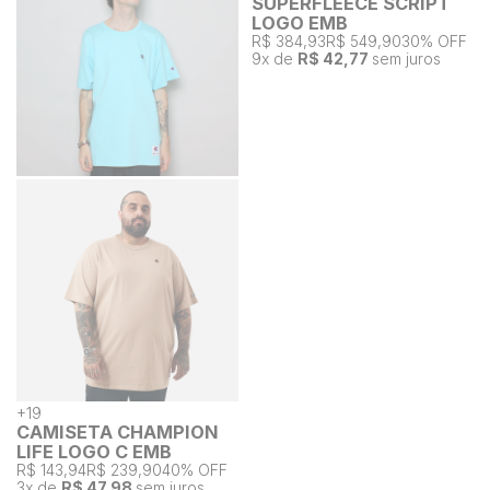
SUPERFLEECE SCRIPT
LOGO EMB
R$ 384,93
R$ 549,90
30% OFF
9
x de
R$ 42,77
sem juros
+
19
CAMISETA CHAMPION
LIFE LOGO C EMB
R$ 143,94
R$ 239,90
40% OFF
3
x de
R$ 47,98
sem juros