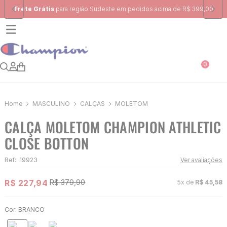
Ganhe 10% na primeira compra, utilizando o cupom:
PRIMEIRA10
0
MASCULINO
CALÇAS
MOLETOM
CALÇA MOLETOM CHAMPION ATHLETIC
CLOSE BOTTON
Ref:
:
19923
Ver avaliações
R$
227
,
94
R$
379
,
90
5
x de
R$
45
,
58
Cor:
BRANCO