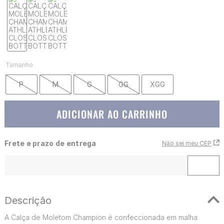
Tamanho
P
M
G
GG
XGG
ADICIONAR AO CARRINHO
Frete e prazo de entrega
Não sei meu CEP
Descrição
A Calça de Moletom Champion é confeccionada em malha